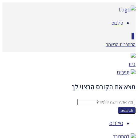
דלג
לתוכן
סילבוס
0
התחברות
הרשמה
בית
תַפרִיט
מצא את הקורס הרצוי לך
סילבוס
להתחבר