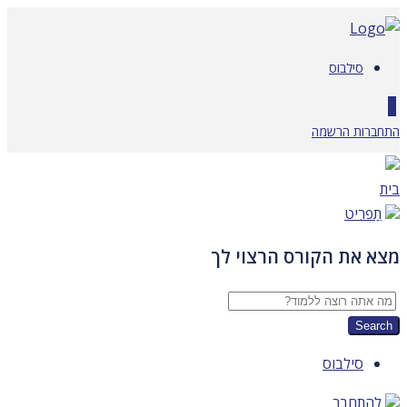
דלג
לתוכן
סילבוס
0
התחברות
הרשמה
בית
תַפרִיט
מצא את הקורס הרצוי לך
סילבוס
להתחבר