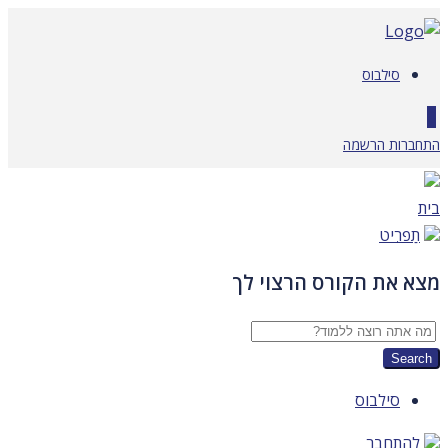
דלג
לתוכן
סילבוס
0
התחברות
הרשמה
בית
תַפרִיט
מצא את הקורס הרצוי לך
סילבוס
להתחבר