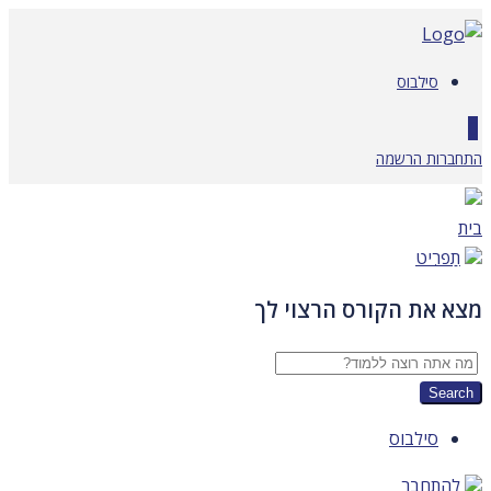
דלג
לתוכן
סילבוס
0
התחברות
הרשמה
בית
תַפרִיט
מצא את הקורס הרצוי לך
סילבוס
להתחבר