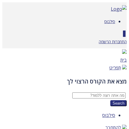
דלג
לתוכן
סילבוס
0
התחברות
הרשמה
בית
תַפרִיט
מצא את הקורס הרצוי לך
סילבוס
להתחבר