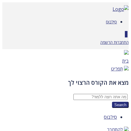
דלג
לתוכן
סילבוס
0
התחברות
הרשמה
בית
תַפרִיט
מצא את הקורס הרצוי לך
סילבוס
להתחבר