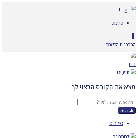
דלג
לתוכן
סילבוס
0
התחברות
הרשמה
בית
תַפרִיט
מצא את הקורס הרצוי לך
סילבוס
להתחבר