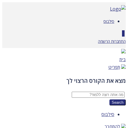
דלג
לתוכן
סילבוס
0
התחברות
הרשמה
בית
תַפרִיט
מצא את הקורס הרצוי לך
סילבוס
להתחבר