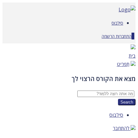
דלג
לתוכן
סילבוס
0
התחברות
הרשמה
בית
תַפרִיט
מצא את הקורס הרצוי לך
סילבוס
להתחבר