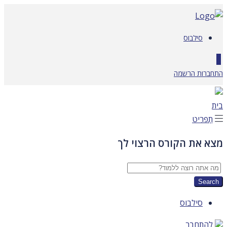
דלג
לתוכן
סילבוס
0
התחברות
הרשמה
בית
תַפרִיט
מצא את הקורס הרצוי לך
סילבוס
להתחבר