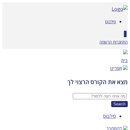
דלג
לתוכן
סילבוס
0
התחברות
הרשמה
בית
תַפרִיט
מצא את הקורס הרצוי לך
סילבוס
להתחבר