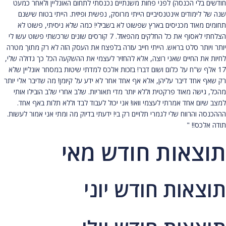
חודשים בלי הכנסה) לפני פחות משנתיים נכנסתי לתחום האונליין ולאחר כמעט
שנה של לימודים אינטנסיביים הייתי מרוסק, נפשית ופיזית. הייתי בטוח שישנם
תחומים מאוד מכניסים בארץ שפשוט לא בשבילי! כמה שלא ניסיתי, פשוט לא
הצלחתי לאסוף את כל החלקים מהפאזל. 7 קורסים שונים שרכשתי פשוט עשו לי
יותר ויותר סלט בראש. הייתי חייב עזרה בלפצח את העסק הזה לא רק מתוך מטרה
לחיות את החיים שאני רוצה, אלא להחזיר לעצמי את ההשקעה הכל כך גדולה שלי,
17 אלף ש"ח על כלום ושום דבר! בזכות אלכס למדתי שיטות במסחר אונליין שלא
רק שאף אחד דיבר עליהן, אלא אף אחד אחר לא ידע על קיומן! מה שדיבר אלי יותר
מהכל, גישה מאוד פרקטית וללא יותר מדי תאוריות. שלב אחרי שלב הובילו אותי
למצב שיום אחד אמרתי לעצמי וואו! אני יכול לעבוד לבד וללא תלות באף אחד.
הההכנסה והרווח שלי לגמרי תלויים רק בי! ידעתי בדיוק מה ומתי אני אמור לעשות.
תודה אלכס!! "
תוצאות חודש מאי
תוצאות חודש יוני