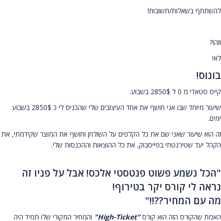
להשתתף בשאלות/תשובות!
וזהו?
לא!
בונוס!
קייס סטאדי מ 0 ל 2850$ בשבוע.
שיעור מיוחד שבו אני חושף את אחד העיצובים שלי שהכניס לי כ 2850$ בשבוע
ימים.
זה הוא שיעור שאני שם את כל הקלפים על השולחן וחושף את המוצר שקידמתי, את
הקהל יעד שטירגטתי בפייסבוק, את כל ההוצאות וההכנסות שלי.
"הכל נשמע פשוט פנטסטי אלכס! אבל על פניו זה
נראה לי קורס יקר בטירוף!
מה עם המחיר??!!"
האמת שהקורס הזה הוא קורס
"High-Ticket"
והמחיר המקורי שלו תמיד היה