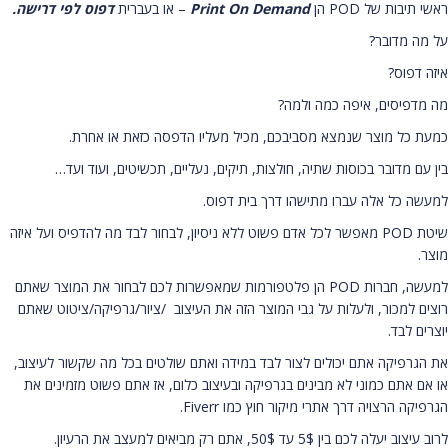
ראשי תיבות של POD הן
Print On Demand
– או בעברית
דפוס לפי דרישה.
על מה מדובר?
איזה דפוס?
מה מדפיסים, איפה כמה ולמה?
כמעת כל מוצר שנמצא מסביבכם, מכיל מעליו הדפסה כזאת או אחרת.
בין עם מדובר בכוסות שתיה, חולצות, תיקים, נעליים, תכשיטים, ועוד ועד…
למעשה כל אלה עברו מתישהו דרך בית דפוס.
שיטת POD מאפשר לכל אדם פשוט ללא ניסיון, לבחור לבד מה להדפיס ועל איזה
מוצר.
למעשה, חברות POD הן פלטפורמות שמאפשרות לכם לבחור את המוצר שאתם
רוצים למכור, ולעלות על גבי המוצר הזה את העיצוב /ציור/גרפיקה/ציטוט שאתם
יוצרים לבד.
את הגרפיקה אתם יכולים לצור לבד במידה ואתם שולטים בכל מה שקשור לעיצוב,
או אם אתם כמוני לא מבינים בגרפיקה ובעיצוב כלום, אז אתם פשוט מזמינים את
הגרפיקה הרצויה דרך אתרי מיקור חוץ כמו Fiverr.
לרוב עיצוב יעלה לכם בין 5$ עד 50$, אתם רק מביאים למעצב את הרעיון.