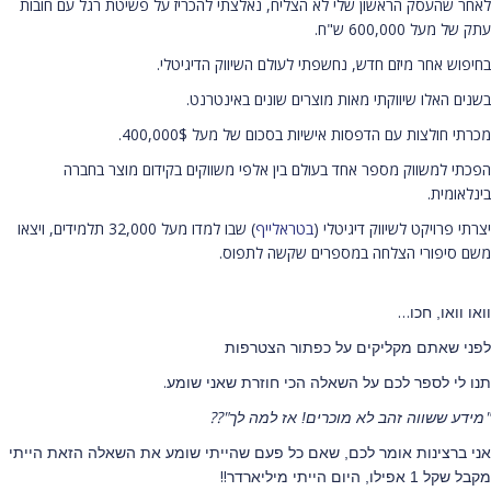
לאחר שהעסק הראשון שלי לא הצליח, נאלצתי להכריז על פשיטת רגל עם חובות
עתק של מעל 600,000 ש"ח.
בחיפוש אחר מיזם חדש, נחשפתי לעולם השיווק הדיגיטלי.
בשנים האלו שיווקתי מאות מוצרים שונים באינטרנט.
מכרתי חולצות עם הדפסות אישיות בסכום של מעל 400,000$.
הפכתי למשווק מספר אחד בעולם בין אלפי משווקים בקידום מוצר בחברה
בינלאומית.
יצרתי פרויקט לשיווק דיגיטלי (
בטראלייף
) שבו למדו מעל 32,000 תלמידים, ויצאו
משם סיפורי הצלחה במספרים שקשה לתפוס.
…
וואו וואו, חכו
לפני שאתם מקליקים על כפתור הצטרפות
.
תנו לי לספר לכם על השאלה הכי חוזרת שאני שומע
??"
"
מידע ששווה זהב לא מוכרים! אז למה לך
אני ברצינות אומר לכם, שאם כל פעם שהייתי שומע את השאלה הזאת הייתי
!!
מקבל שקל 1 אפילו, היום הייתי מיליארדר