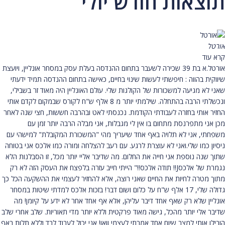
תוצאות חודש יולי
אורטל
קרא עוד
אורטל.א בת 39 שכירה לשעבר בתחום ההנדסה בעלת עסק במסחר אונליין, ויועצת
שיווקית בהווה : חיפשתי לעשות שינוי בחיים, כאישה בתחום ההנדסה תמיד ידעתי
שאני לא מגיעה למשכורות של הקולגות שלי. עולם האונליין היה מאוד זר בשבילי,
ונכשלתי הרבה בהתחלה. שילמתי יותר מ 8 אלף ש"ח לקורס שבמקום לקדם אותי
החזיר אותי בחזרה לעבודתי הקודמת. נכנסתי לאט ובהרבה חששות, חצי שנה לאחר
מכן אני מתפרנסת מתחום בו אין לי מגבלות, אני מבלה הרבה יותר זמן עם
משפחתי, אני לא תלויה באף אחד שיעריך מהי "המשכורת המקובלת" למישהי עם
ניסיון כמו שלי.ואני לא עוצרת לרגע. עם רעב להצלחה ומורה כמו אלכס אני בטוחה
שתוך שנה נוספת אני חייה את החלום. מה שדיבר אליי יותר מכל, זו הסבלנות הלא
נגמרת של אלכסJ!! תודה אלכס!!" הייתי חייב עזרה בלפצח את העסק הזה לא רק
מתוך מטרה לחיות את החיים שאני רוצה, אלא להחזיר לעצמי את ההשקעה הכל כך
גדולה שלי, 17 אלף ש"ח על כלום ושום דבר! בזכות אלכס למדתי שיטות במסחר
אונליין שלא רק שאף אחד דיבר עליהן, אלא אף אחד אחר לא ידע על קיומן! מה
שדיבר אלי יותר מהכל, גישה מאוד פרקטית וללא יותר מדי תאוריות. שלב אחרי שלב
הובילו אותי למצב שיום אחד אמרתי לעצמי וואו! אני יכול לעבוד לבד וללא תלות באף