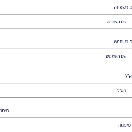
 משפחה
 משתמש
א"ל
סיסמ